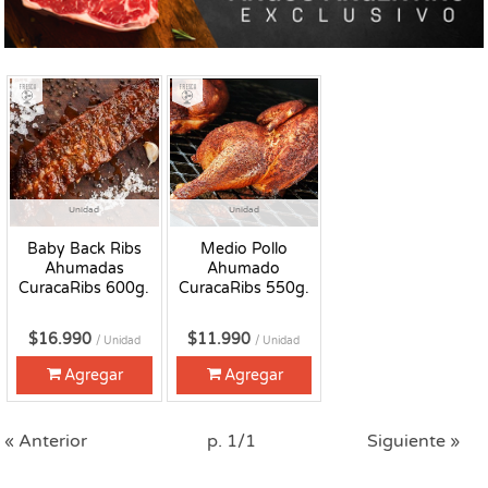
Fresco
Fresco
Unidad
Unidad
Baby Back Ribs
Medio Pollo
Ahumadas
Ahumado
CuracaRibs 600g.
CuracaRibs 550g.
$16.990
$11.990
/ Unidad
/ Unidad
Agregar
Agregar
« Anterior
p. 1/1
Siguiente »