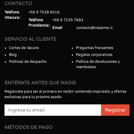
CONTACTO
Teléfono
+56 9 7538 6016
Vitacura:
Teléfono
+56 9 7235 7683
Providencia:
Email
contacto@meatme.cl
SERVICIO AL CLIENTE
Cortes de Vacuno
Preguntas frecuentes
Blog
Regalos corporativos
Políticas de despacho
Política de devoluciones y
reembolsos
ENTÉRATE ANTES QUE NADIE
Regístrate para ser el primero en recibir contenido inspirador y ofertas
exclusivas para tu próximo asado.
Registrar
MÉTODOS DE PAGO