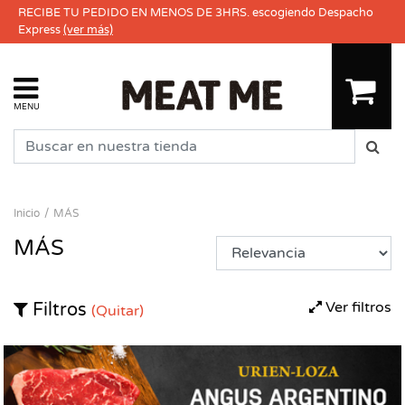
RECIBE TU PEDIDO EN MENOS DE 3HRS. escogiendo Despacho
Express
(ver más)
MENU
Inicio
MÁS
MÁS
Ver filtros
Filtros
(Quitar)