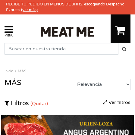
RECIBE TU PEDIDO EN MENOS DE 3HRS. escogiendo Despacho
Express
(ver más)
MENU
Inicio
MÁS
MÁS
Ver filtros
Filtros
(Quitar)