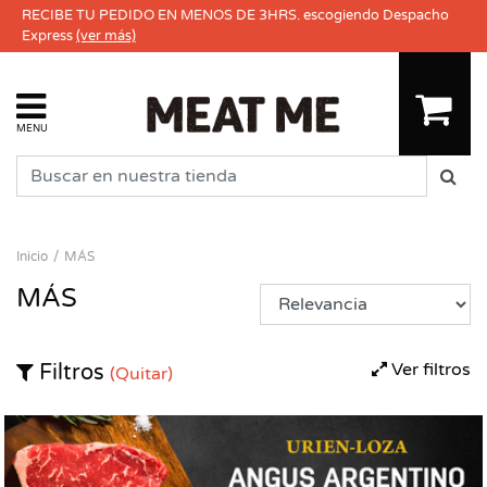
RECIBE TU PEDIDO EN MENOS DE 3HRS. escogiendo Despacho
Express
(ver más)
MENU
Inicio
MÁS
MÁS
Ver filtros
Filtros
(Quitar)