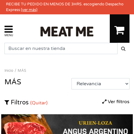
RECIBE TU PEDIDO EN MENOS DE 3HRS. escogiendo Despacho
Express
(ver más)
MENU
Inicio
MÁS
MÁS
Ver filtros
Filtros
(Quitar)