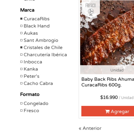
Fresco
Marca
CuracaRibs
Black Hand
Aukas
Sant Ambrogio
Cristales de Chile
Charcutería Ibérica
Inbocca
Kanka
Unidad
Peter's
Baby Back Ribs Ahum
Cacho Cabra
CuracaRibs 600g.
Formato
$16.990
/ Unidad
Congelado
Fresco
Agregar
« Anterior