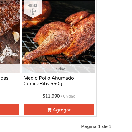
Fresco
Unidad
adas
Medio Pollo Ahumado
CuracaRibs 550g.
$11.990
/ Unidad
Agregar
Página 1 de 1