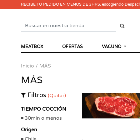
RECIBE TU PEDIDO EN MENOS DE 3HRS. escogiendo Despac
MEATBOX
OFERTAS
VACUNO
Inicio
MÁS
MÁS
Filtros
(Quitar)
TIEMPO COCCIÓN
30min o menos
Origen
Chile