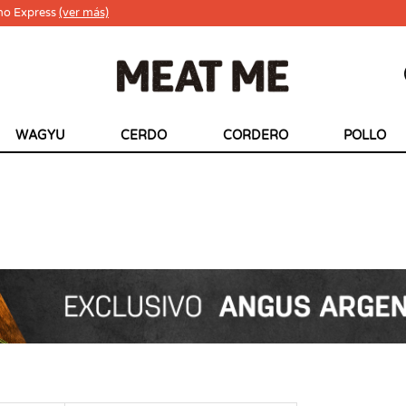
ho Express
(ver más)
WAGYU
CERDO
CORDERO
POLLO