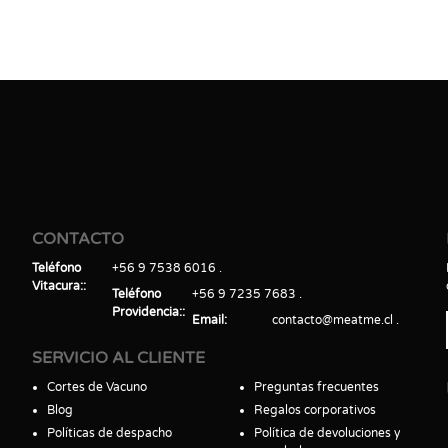
CONTACTO
Teléfono
+56 9 7538 6016
Vitacura:
Teléfono
+56 9 7235 7683
Providencia:
Email
contacto@meatme.cl
SERVICIO AL CLIENTE
Cortes de Vacuno
Preguntas frecuentes
Blog
Regalos corporativos
Políticas de despacho
Política de devoluciones y