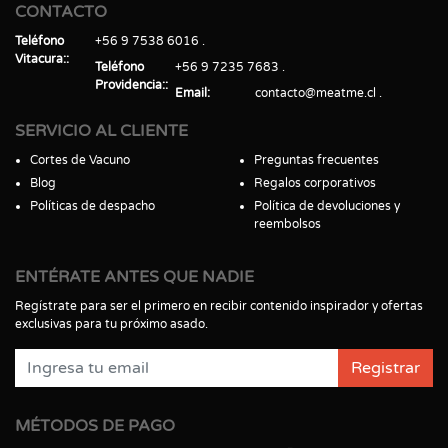
CONTACTO
Teléfono
+56 9 7538 6016
Vitacura:
Teléfono
+56 9 7235 7683
Providencia:
Email
contacto@meatme.cl
SERVICIO AL CLIENTE
Cortes de Vacuno
Preguntas frecuentes
Blog
Regalos corporativos
Políticas de despacho
Política de devoluciones y
reembolsos
ENTÉRATE ANTES QUE NADIE
Regístrate para ser el primero en recibir contenido inspirador y ofertas
exclusivas para tu próximo asado.
Registrar
MÉTODOS DE PAGO