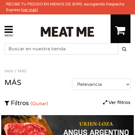
RECIBE TU PEDIDO EN MENOS DE 3HRS. escogiendo Despacho
Express
(ver más)
MENU
Inicio
MÁS
MÁS
Ver filtros
Filtros
(Quitar)