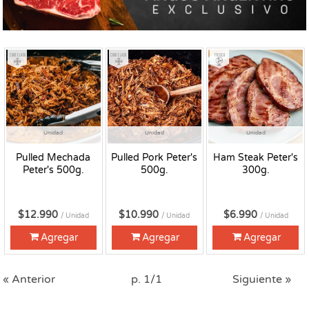
Congelado
Congelado
Fresco
Unidad
Unidad
Unidad
Pulled Mechada
Pulled Pork Peter's
Ham Steak Peter's
Peter's 500g.
500g.
300g.
$12.990
$10.990
$6.990
/ Unidad
/ Unidad
/ Unidad
Agregar
Agregar
Agregar
« Anterior
p. 1/1
Siguiente »