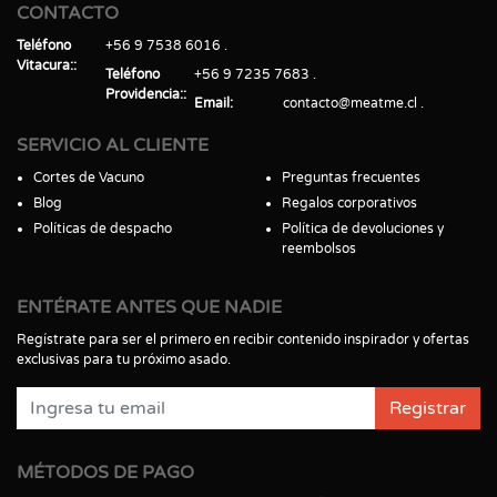
CONTACTO
Teléfono
+56 9 7538 6016
Vitacura:
Teléfono
+56 9 7235 7683
Providencia:
Email
contacto@meatme.cl
SERVICIO AL CLIENTE
Cortes de Vacuno
Preguntas frecuentes
Blog
Regalos corporativos
Políticas de despacho
Política de devoluciones y
reembolsos
ENTÉRATE ANTES QUE NADIE
Regístrate para ser el primero en recibir contenido inspirador y ofertas
exclusivas para tu próximo asado.
Registrar
MÉTODOS DE PAGO