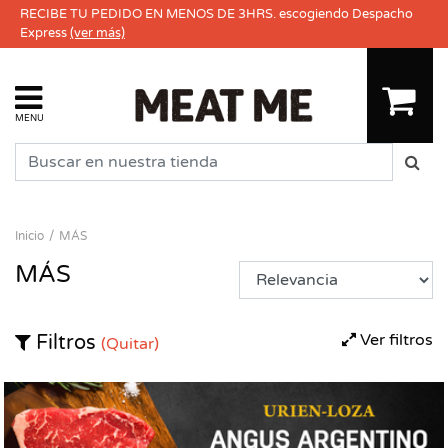
RECIBE TU PEDIDO EN MENOS DE 3HRS. escogiendo Despacho
Express
(ver más)
MENU
Inicio
MÁS
MÁS
Ver filtros
Filtros
(Quitar)