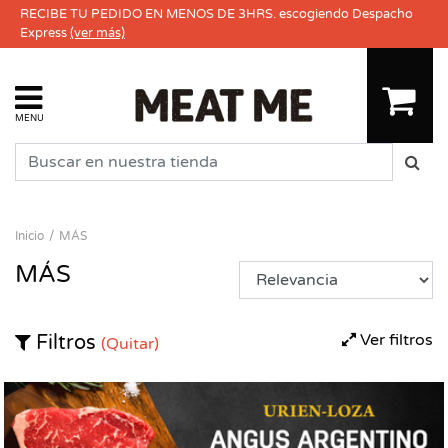
RECIBE TU PEDIDO EN MENOS DE 3HRS. escogiendo Despacho
Express
(ver más)
MENU
Inicio
MÁS
MÁS
Ver filtros
Filtros
(Quitar)