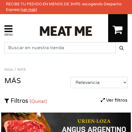
RECIBE TU PEDIDO EN MENOS DE 3HRS. escogiendo Despacho
Express
(ver más)
MENU
Inicio
MÁS
MÁS
Ver filtros
Filtros
(Quitar)