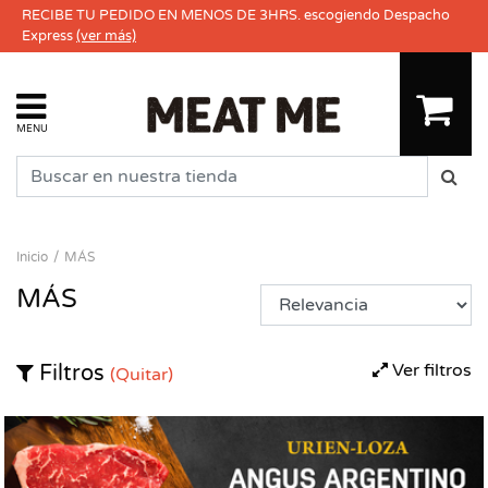
RECIBE TU PEDIDO EN MENOS DE 3HRS. escogiendo Despacho
Express
(ver más)
MENU
Inicio
MÁS
MÁS
Ver filtros
Filtros
(Quitar)