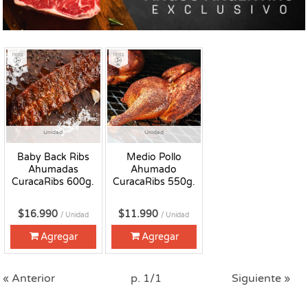
Fresco
Fresco
Unidad
Unidad
Baby Back Ribs
Medio Pollo
Ahumadas
Ahumado
CuracaRibs 600g.
CuracaRibs 550g.
$16.990
$11.990
/ Unidad
/ Unidad
Agregar
Agregar
« Anterior
p. 1/1
Siguiente »