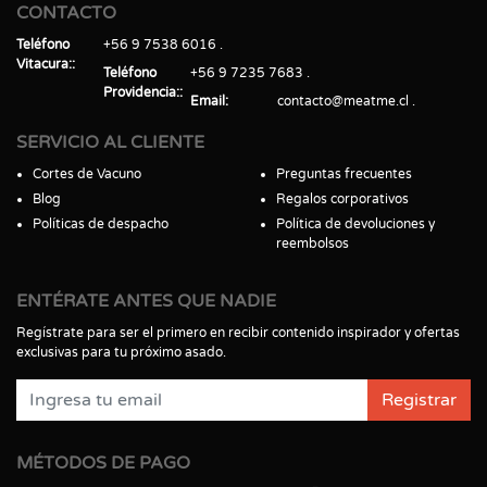
CONTACTO
Teléfono
+56 9 7538 6016
Vitacura:
Teléfono
+56 9 7235 7683
Providencia:
Email
contacto@meatme.cl
SERVICIO AL CLIENTE
Cortes de Vacuno
Preguntas frecuentes
Blog
Regalos corporativos
Políticas de despacho
Política de devoluciones y
reembolsos
ENTÉRATE ANTES QUE NADIE
Regístrate para ser el primero en recibir contenido inspirador y ofertas
exclusivas para tu próximo asado.
Registrar
MÉTODOS DE PAGO