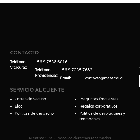
CONTACTO
Teléfono
+56 9 7538 6016
Vitacura:
Teléfono
+56 9 7235 7683
Providencia:
Email
contacto@meatme.cl
SERVICIO AL CLIENTE
Cortes de Vacuno
Preguntas frecuentes
Blog
Regalos corporativos
Políticas de despacho
Política de devoluciones y
reembolsos
Meatme SPA - Todos los derechos reservados