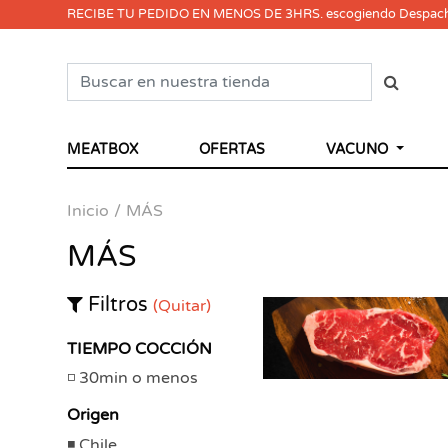
RECIBE TU PEDIDO EN MENOS DE 3HRS. escogiendo Despac
MEATBOX
OFERTAS
VACUNO
Inicio
MÁS
MÁS
Filtros
(Quitar)
TIEMPO COCCIÓN
30min o menos
Origen
Chile