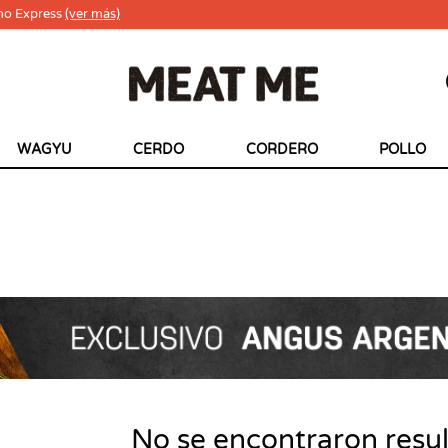
ho Express
(ver más)
WAGYU
CERDO
CORDERO
POLLO
No se encontraron resu