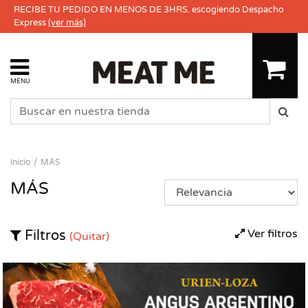
RECIBE TU PEDIDO EN MENOS DE 3HRS. escogiendo Despacho
Express
(ver más)
MENU
Inicio
MÁS
MÁS
Ver filtros
Filtros
(Quitar)