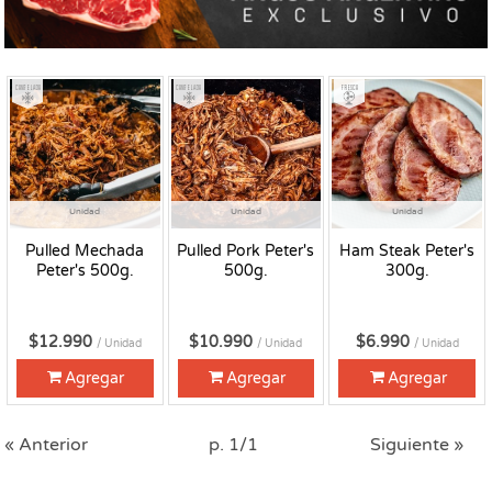
Congelado
Congelado
Fresco
Unidad
Unidad
Unidad
Pulled Mechada
Pulled Pork Peter's
Ham Steak Peter's
Peter's 500g.
500g.
300g.
$12.990
$10.990
$6.990
/ Unidad
/ Unidad
/ Unidad
Agregar
Agregar
Agregar
« Anterior
p. 1/1
Siguiente »