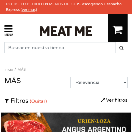
RECIBE TU PEDIDO EN MENOS DE 3HRS. escogiendo Despacho
Express
(ver más)
MENU
Inicio
MÁS
MÁS
Ver filtros
Filtros
(Quitar)