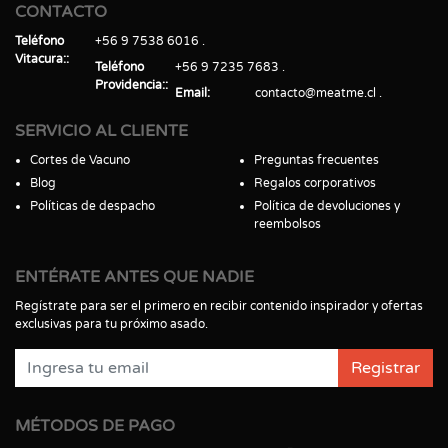
CONTACTO
Teléfono
+56 9 7538 6016
Vitacura:
Teléfono
+56 9 7235 7683
Providencia:
Email
contacto@meatme.cl
SERVICIO AL CLIENTE
Cortes de Vacuno
Preguntas frecuentes
Blog
Regalos corporativos
Políticas de despacho
Política de devoluciones y
reembolsos
ENTÉRATE ANTES QUE NADIE
Regístrate para ser el primero en recibir contenido inspirador y ofertas
exclusivas para tu próximo asado.
Registrar
MÉTODOS DE PAGO