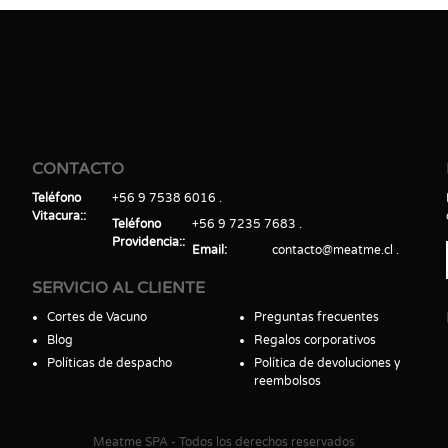
CONTACTO
Teléfono
+56 9 7538 6016
Vitacura:
Teléfono
+56 9 7235 7683
Providencia:
Email
contacto@meatme.cl
SERVICIO AL CLIENTE
Cortes de Vacuno
Preguntas frecuentes
Blog
Regalos corporativos
Políticas de despacho
Política de devoluciones y
reembolsos
Meatme SPA - Todos los derechos reservados