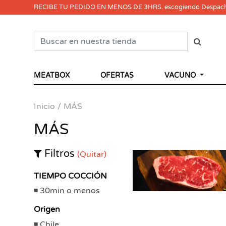
RECIBE TU PEDIDO EN MENOS DE 3HRS. escogiendo Despac
MEATBOX
OFERTAS
VACUNO
Inicio
MÁS
MÁS
Filtros
(Quitar)
TIEMPO COCCIÓN
30min o menos
Origen
Chile