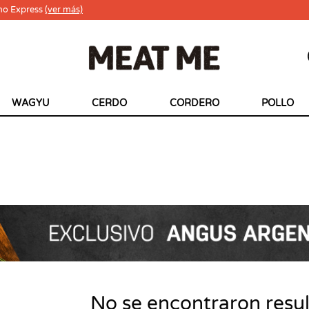
ho Express
(ver más)
WAGYU
CERDO
CORDERO
POLLO
No se encontraron resu