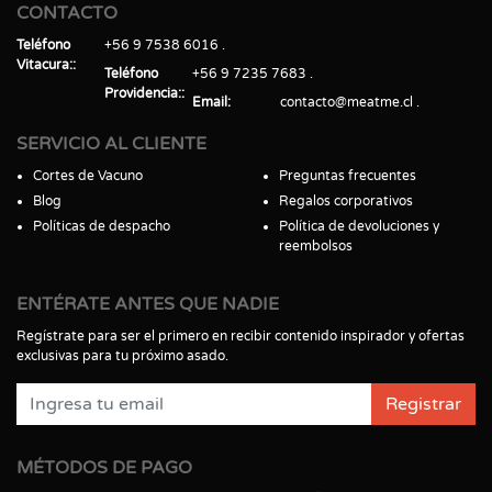
CONTACTO
Teléfono
+56 9 7538 6016
Vitacura:
Teléfono
+56 9 7235 7683
Providencia:
Email
contacto@meatme.cl
SERVICIO AL CLIENTE
Cortes de Vacuno
Preguntas frecuentes
Blog
Regalos corporativos
Políticas de despacho
Política de devoluciones y
reembolsos
ENTÉRATE ANTES QUE NADIE
Regístrate para ser el primero en recibir contenido inspirador y ofertas
exclusivas para tu próximo asado.
Registrar
MÉTODOS DE PAGO