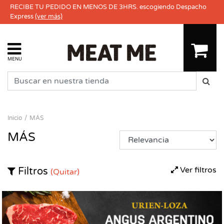
RECIBE TU PEDIDO EN MENOS DE 3HRS. escogiendo Despacho
Express
(ver más)
MENU
Inicio
MÁS
MÁS
Ver filtros
Filtros
(Quitar)