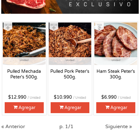
Congelado
Congelado
Fresco
Unidad
Unidad
Unidad
Pulled Mechada
Pulled Pork Peter's
Ham Steak Peter's
Peter's 500g.
500g.
300g.
$12.990
$10.990
$6.990
/ Unidad
/ Unidad
/ Unidad
Agregar
Agregar
Agregar
« Anterior
p. 1/1
Siguiente »