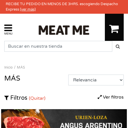
RECIBE TU PEDIDO EN MENOS DE 3HRS. escogiendo Despacho
Express
(ver más)
MENU
Inicio
MÁS
MÁS
Ver filtros
Filtros
(Quitar)