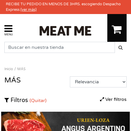
RECIBE TU PEDIDO EN MENOS DE 3HRS. escogiendo Despacho
Express
(ver más)
MENU
Inicio
MÁS
MÁS
Ver filtros
Filtros
(Quitar)