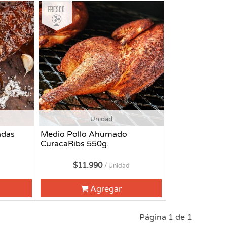
Fresco
Unidad
adas
Medio Pollo Ahumado
CuracaRibs 550g.
$11.990
/ Unidad
Agregar
Página 1 de 1