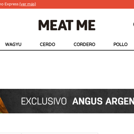
ho Express
(ver más)
WAGYU
CERDO
CORDERO
POLLO