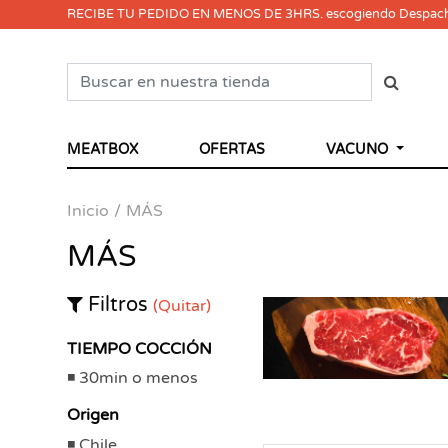
RECIBE TU PEDIDO EN MENOS DE 3HRS. escogiendo Despac
MEATBOX
OFERTAS
VACUNO
Inicio
MÁS
MÁS
Filtros
(Quitar)
TIEMPO COCCIÓN
30min o menos
Origen
Chile