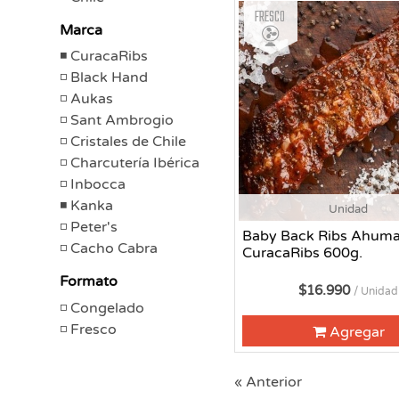
Fresco
Marca
CuracaRibs
Black Hand
Aukas
Sant Ambrogio
Cristales de Chile
Charcutería Ibérica
Inbocca
Kanka
Unidad
Peter's
Baby Back Ribs Ahum
Cacho Cabra
CuracaRibs 600g.
Formato
$16.990
/ Unidad
Congelado
Fresco
Agregar
« Anterior