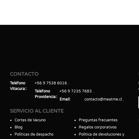
CONTACTO
Teléfono
+56 9 7538 6016
Vitacura:
Teléfono
+56 9 7235 7683
Providencia:
Email
contacto@meatme.cl
SERVICIO AL CLIENTE
Cortes de Vacuno
Preguntas frecuentes
Blog
Regalos corporativos
Políticas de despacho
Política de devoluciones y