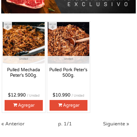
Congelado
Congelado
Unidad
Unidad
Pulled Mechada
Pulled Pork Peter's
Peter's 500g.
500g.
$12.990
$10.990
/ Unidad
/ Unidad
Agregar
Agregar
« Anterior
p. 1/1
Siguiente »