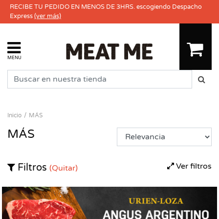
RECIBE TU PEDIDO EN MENOS DE 3HRS. escogiendo Despacho
Express
(ver más)
MENU
Inicio
MÁS
MÁS
Ver filtros
Filtros
(Quitar)