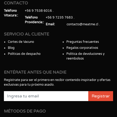
CONTACTO
Teléfono
+56 9 7538 6016
Vitacura:
Teléfono
+56 9 7235 7683
Providencia:
Email
contacto@meatme.cl
SERVICIO AL CLIENTE
Cortes de Vacuno
Preguntas frecuentes
Blog
Regalos corporativos
Políticas de despacho
Política de devoluciones y
reembolsos
ENTÉRATE ANTES QUE NADIE
Regístrate para ser el primero en recibir contenido inspirador y ofertas
exclusivas para tu próximo asado.
Registrar
MÉTODOS DE PAGO