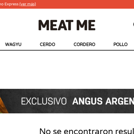
ho Express
(ver más)
WAGYU
CERDO
CORDERO
POLLO
No se encontraron resu