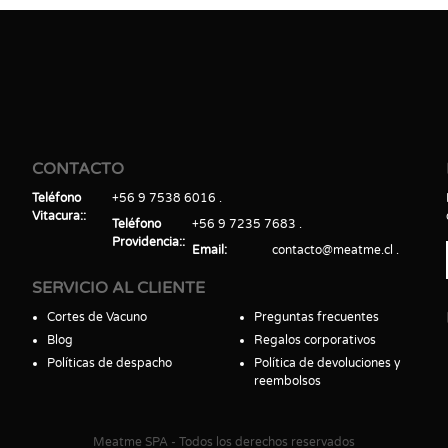
CONTACTO
Teléfono
+56 9 7538 6016
Vitacura:
Teléfono
+56 9 7235 7683
Providencia:
Email
contacto@meatme.cl
SERVICIO AL CLIENTE
Cortes de Vacuno
Preguntas frecuentes
Blog
Regalos corporativos
Políticas de despacho
Política de devoluciones y
reembolsos
Meatme SPA - Todos los derechos reservados