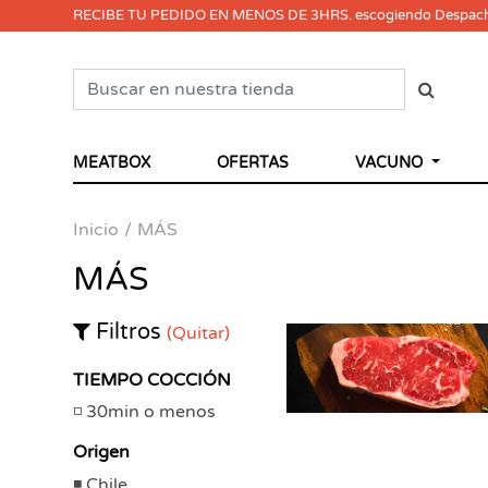
RECIBE TU PEDIDO EN MENOS DE 3HRS. escogiendo Despac
MEATBOX
OFERTAS
VACUNO
Inicio
MÁS
MÁS
Filtros
(Quitar)
TIEMPO COCCIÓN
30min o menos
Origen
Chile