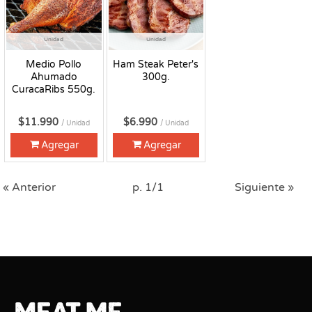
Unidad
Unidad
Medio Pollo
Ham Steak Peter's
Ahumado
300g.
CuracaRibs 550g.
$11.990
$6.990
/ Unidad
/ Unidad
Agregar
Agregar
« Anterior
p. 1/1
Siguiente »