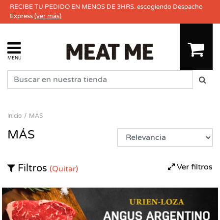
RECIBE TU PEDIDO EN MENOS DE 3HRS. escogiendo Despacho
Express
(ver más)
MENU
Inicio
MÁS
MÁS
Ver filtros
Filtros
(Quitar)