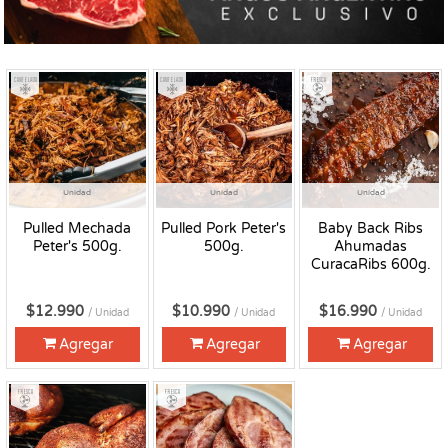
Congelado
Congelado
Fresco
Unidad
Unidad
Unidad
Pulled Mechada
Pulled Pork Peter's
Baby Back Ribs
Peter's 500g.
500g.
Ahumadas
CuracaRibs 600g.
$12.990
$10.990
$16.990
/ Unidad
/ Unidad
/ Unidad
Agregar
Agregar
Agregar
Fresco
Fresco