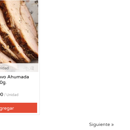
nidad
avo Ahumada
0g.
90
/ Unidad
gregar
Siguiente »