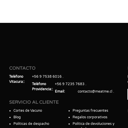
CONTACTO
Teléfono
+56 9 7538 6016
Vitacura:
Teléfono
+56 9 7235 7683
Providencia:
Email
contacto@meatme.cl
SERVICIO AL CLIENTE
Cortes de Vacuno
Preguntas frecuentes
Blog
Regalos corporativos
Políticas de despacho
Política de devoluciones y