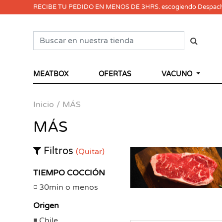
RECIBE TU PEDIDO EN MENOS DE 3HRS. escogiendo Despac
MEATBOX
OFERTAS
VACUNO
Inicio
MÁS
MÁS
Filtros
(Quitar)
TIEMPO COCCIÓN
30min o menos
Origen
Chile