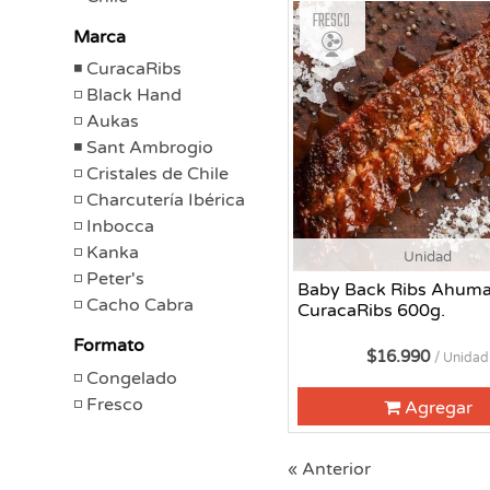
Fresco
Marca
CuracaRibs
Black Hand
Aukas
Sant Ambrogio
Cristales de Chile
Charcutería Ibérica
Inbocca
Kanka
Unidad
Peter's
Baby Back Ribs Ahum
Cacho Cabra
CuracaRibs 600g.
Formato
$16.990
/ Unidad
Congelado
Fresco
Agregar
« Anterior