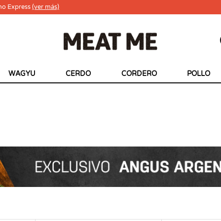
ho Express
(ver más)
WAGYU
CERDO
CORDERO
POLLO