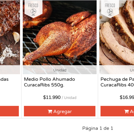
Fresco
Fresco
Unidad
U
adas
Medio Pollo Ahumado
Pechuga de P
CuracaRibs 550g.
CuracaRibs 40
$11.990
$16.9
/ Unidad
Agregar
A
Página 1 de 1