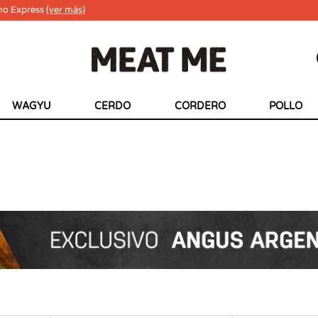
ho Express
(ver más)
WAGYU
CERDO
CORDERO
POLLO