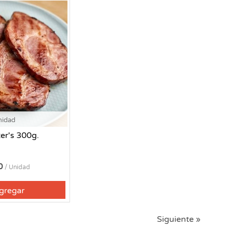
nidad
er's 300g.
90
/ Unidad
gregar
Siguiente »