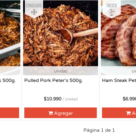
Congelado
Fresco
Unidad
U
s 500g.
Pulled Pork Peter's 500g.
Ham Steak Pet
$10.990
$6.9
/ Unidad
Agregar
A
Página 1 de 1