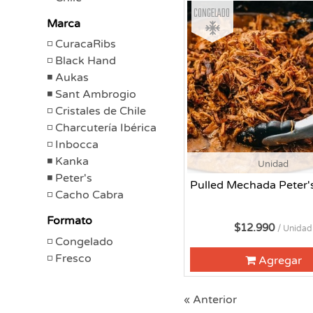
Congelado
Marca
CuracaRibs
Black Hand
Aukas
Sant Ambrogio
Cristales de Chile
Charcutería Ibérica
Inbocca
Kanka
Unidad
Peter's
Pulled Mechada Peter'
Cacho Cabra
Formato
$12.990
/ Unidad
Congelado
Fresco
Agregar
« Anterior