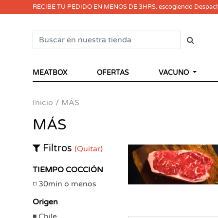
RECIBE TU PEDIDO EN MENOS DE 3HRS. escogiendo Despac
MEATBOX
OFERTAS
VACUNO
Inicio
MÁS
MÁS
Filtros
(Quitar)
TIEMPO COCCIÓN
30min o menos
Origen
Chile