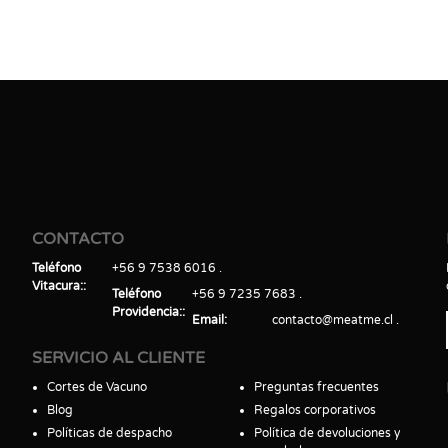
CONTACTO
Teléfono
+56 9 7538 6016
Vitacura:
Teléfono
+56 9 7235 7683
Providencia:
Email
contacto@meatme.cl
SERVICIO AL CLIENTE
Cortes de Vacuno
Preguntas frecuentes
Blog
Regalos corporativos
Políticas de despacho
Política de devoluciones y