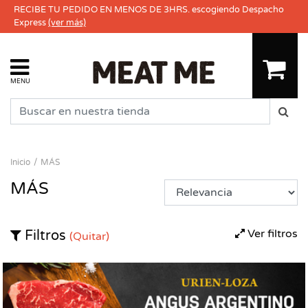
RECIBE TU PEDIDO EN MENOS DE 3HRS. escogiendo Despacho
Express
(ver más)
MENU
Inicio
MÁS
MÁS
Ver filtros
Filtros
(Quitar)