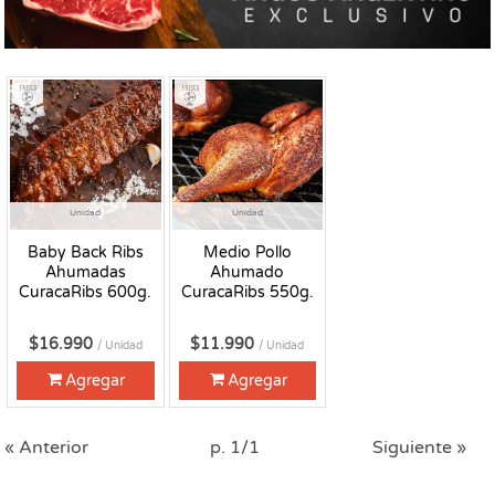
Fresco
Fresco
Unidad
Unidad
Baby Back Ribs
Medio Pollo
Ahumadas
Ahumado
CuracaRibs 600g.
CuracaRibs 550g.
$16.990
$11.990
/ Unidad
/ Unidad
Agregar
Agregar
« Anterior
p. 1/1
Siguiente »