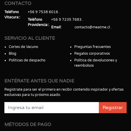
CONTACTO
Teléfono
+56 9 7538 6016
Vitacura:
Teléfono
+56 9 7235 7683
Providencia:
Email
contacto@meatme.cl
SERVICIO AL CLIENTE
Cortes de Vacuno
Preguntas frecuentes
Blog
Regalos corporativos
Políticas de despacho
Política de devoluciones y
reembolsos
ENTÉRATE ANTES QUE NADIE
Regístrate para ser el primero en recibir contenido inspirador y ofertas
exclusivas para tu próximo asado.
Registrar
MÉTODOS DE PAGO