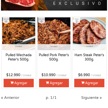
Congelado
Congelado
Fresco
Unidad
Unidad
Unidad
Pulled Mechada
Pulled Pork Peter's
Ham Steak Peter's
Peter's 500g.
500g.
300g.
$12.990
$10.990
$6.990
/ Unidad
/ Unidad
/ Unidad
Agregar
Agregar
Agregar
« Anterior
p. 1/1
Siguiente »