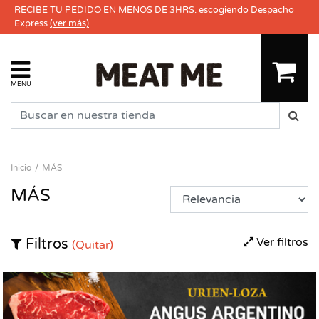
RECIBE TU PEDIDO EN MENOS DE 3HRS. escogiendo Despacho
Express
(ver más)
MENU
Inicio
MÁS
MÁS
Ver filtros
Filtros
(Quitar)