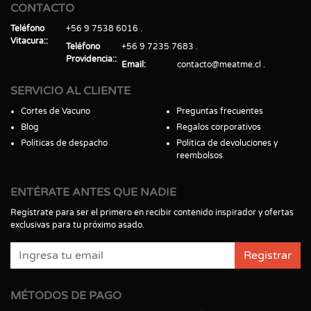
CONTACTO
Teléfono
+56 9 7538 6016
Vitacura:
Teléfono
+56 9 7235 7683
Providencia:
Email
contacto@meatme.cl
SERVICIO AL CLIENTE
Cortes de Vacuno
Preguntas frecuentes
Blog
Regalos corporativos
Políticas de despacho
Política de devoluciones y
reembolsos
ENTÉRATE ANTES QUE NADIE
Regístrate para ser el primero en recibir contenido inspirador y ofertas
exclusivas para tu próximo asado.
Registrar
MÉTODOS DE PAGO