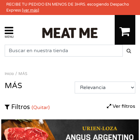
RECIBE TU PEDIDO EN MENOS DE 3HRS. escogiendo Despacho
Express
(ver más)
MENU
Inicio
MÁS
MÁS
Ver filtros
Filtros
(Quitar)