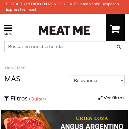
RECIBE TU PEDIDO EN MENOS DE 3HRS. escogiendo Despacho
Express
(ver más)
MENU
Inicio
MÁS
MÁS
Ver filtros
Filtros
(Quitar)