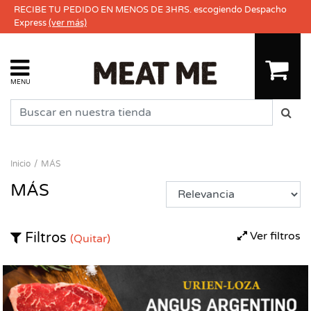
RECIBE TU PEDIDO EN MENOS DE 3HRS. escogiendo Despacho
Express
(ver más)
MENU
Inicio
MÁS
MÁS
Ver filtros
Filtros
(Quitar)