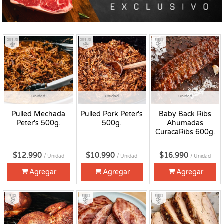
Congelado
Congelado
Fresco
Unidad
Unidad
Unidad
Pulled Mechada
Pulled Pork Peter's
Baby Back Ribs
Peter's 500g.
500g.
Ahumadas
CuracaRibs 600g.
$12.990
$10.990
$16.990
/ Unidad
/ Unidad
/ Unidad
Agregar
Agregar
Agregar
Fresco
Fresco
Fresco