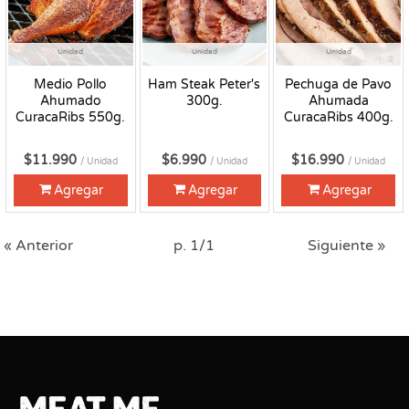
Unidad
Unidad
Unidad
Medio Pollo
Ham Steak Peter's
Pechuga de Pavo
Ahumado
300g.
Ahumada
CuracaRibs 550g.
CuracaRibs 400g.
$11.990
$6.990
$16.990
/ Unidad
/ Unidad
/ Unidad
Agregar
Agregar
Agregar
« Anterior
p. 1/1
Siguiente »