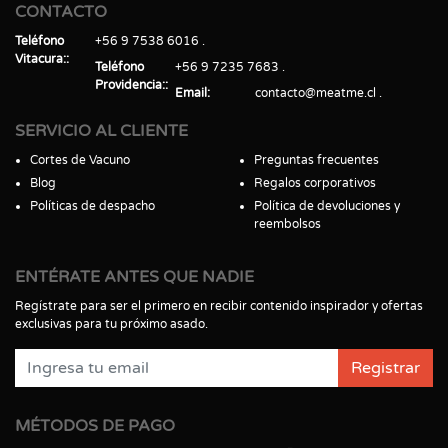
CONTACTO
Teléfono
+56 9 7538 6016
Vitacura:
Teléfono
+56 9 7235 7683
Providencia:
Email
contacto@meatme.cl
SERVICIO AL CLIENTE
Cortes de Vacuno
Preguntas frecuentes
Blog
Regalos corporativos
Políticas de despacho
Política de devoluciones y
reembolsos
ENTÉRATE ANTES QUE NADIE
Regístrate para ser el primero en recibir contenido inspirador y ofertas
exclusivas para tu próximo asado.
Registrar
MÉTODOS DE PAGO