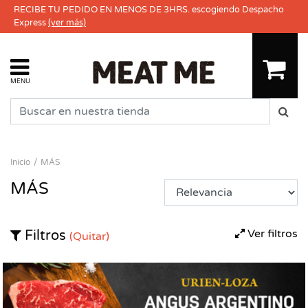
RECIBE TU PEDIDO EN MENOS DE 3HRS. escogiendo Despacho
Express
(ver más)
MENU
Inicio
MÁS
MÁS
Ver filtros
Filtros
(Quitar)