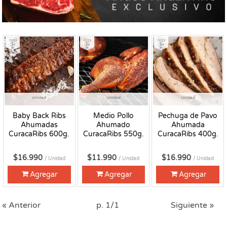
Fresco
Fresco
Fresco
Unidad
Unidad
Unidad
Baby Back Ribs
Medio Pollo
Pechuga de Pavo
Ahumadas
Ahumado
Ahumada
CuracaRibs 600g.
CuracaRibs 550g.
CuracaRibs 400g.
$16.990
$11.990
$16.990
/ Unidad
/ Unidad
/ Unidad
Agregar
Agregar
Agregar
« Anterior
p. 1/1
Siguiente »