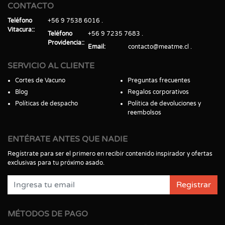
CONTACTO
Teléfono
+56 9 7538 6016
Vitacura:
Teléfono
+56 9 7235 7683
Providencia:
Email
contacto@meatme.cl
SERVICIO AL CLIENTE
Cortes de Vacuno
Preguntas frecuentes
Blog
Regalos corporativos
Políticas de despacho
Política de devoluciones y
reembolsos
ENTÉRATE ANTES QUE NADIE
Regístrate para ser el primero en recibir contenido inspirador y ofertas
exclusivas para tu próximo asado.
Registrar
MÉTODOS DE PAGO