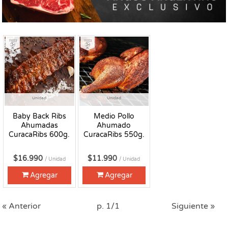
Fresco
Fresco
Unidad
Unidad
Baby Back Ribs
Medio Pollo
Ahumadas
Ahumado
CuracaRibs 600g.
CuracaRibs 550g.
$16.990
$11.990
/ Unidad
/ Unidad
Agregar
Agregar
« Anterior
p. 1/1
Siguiente »