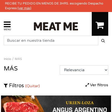
RECIBE TU PEDIDO EN MENOS DE 3HRS. escogiendo Despacho
Express
(ver más)
MENU
Inicio
MÁS
MÁS
Ver filtros
Filtros
(Quitar)