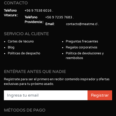
CONTACTO
Teléfono
+56 9 7538 6016
Vitacura:
Teléfono
+56 9 7235 7683
Providencia:
Email
contacto@meatme.cl
SERVICIO AL CLIENTE
Cortes de Vacuno
Preguntas frecuentes
Blog
Regalos corporativos
Políticas de despacho
Política de devoluciones y
reembolsos
ENTÉRATE ANTES QUE NADIE
Regístrate para ser el primero en recibir contenido inspirador y ofertas
exclusivas para tu próximo asado.
Registrar
MÉTODOS DE PAGO