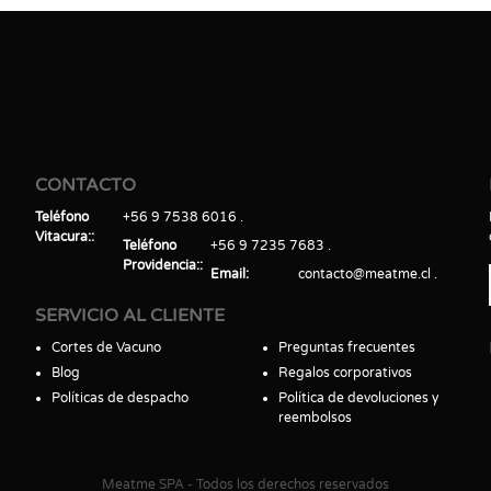
CONTACTO
Teléfono
+56 9 7538 6016
Vitacura:
Teléfono
+56 9 7235 7683
Providencia:
Email
contacto@meatme.cl
SERVICIO AL CLIENTE
Cortes de Vacuno
Preguntas frecuentes
Blog
Regalos corporativos
Políticas de despacho
Política de devoluciones y
reembolsos
Meatme SPA - Todos los derechos reservados