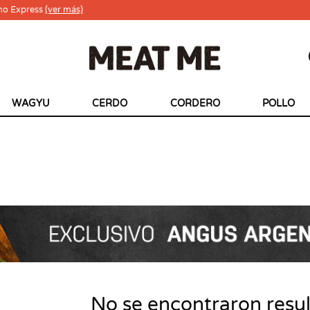
ho Express
(ver más)
WAGYU
CERDO
CORDERO
POLLO
No se encontraron resu