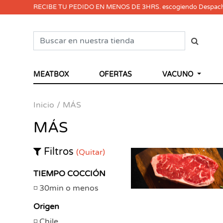
RECIBE TU PEDIDO EN MENOS DE 3HRS. escogiendo Despac
MEATBOX
OFERTAS
VACUNO
Inicio
MÁS
MÁS
Filtros
(Quitar)
TIEMPO COCCIÓN
30min o menos
Origen
Chile