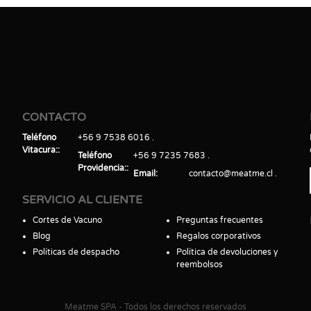
CONTACTO
Teléfono
+56 9 7538 6016
Vitacura:
Teléfono
+56 9 7235 7683
Providencia:
Email
contacto@meatme.cl
SERVICIO AL CLIENTE
Cortes de Vacuno
Preguntas frecuentes
Blog
Regalos corporativos
Políticas de despacho
Política de devoluciones y
reembolsos
Meatme SPA - Todos los derechos reservados