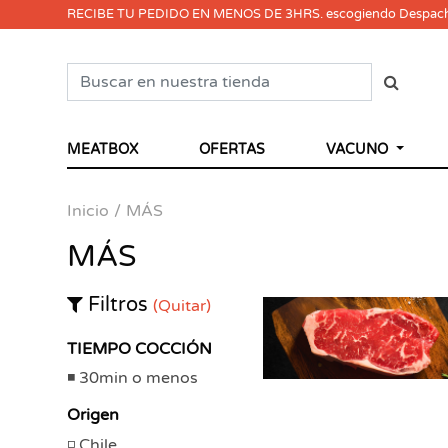
RECIBE TU PEDIDO EN MENOS DE 3HRS. escogiendo Despac
MEATBOX
OFERTAS
VACUNO
Inicio
MÁS
MÁS
Filtros
(Quitar)
TIEMPO COCCIÓN
30min o menos
Origen
Chile