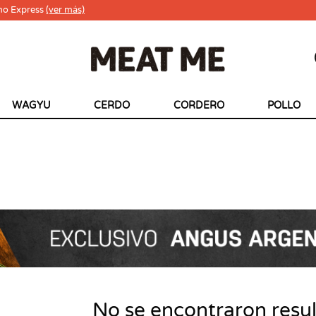
ho Express
(ver más)
WAGYU
CERDO
CORDERO
POLLO
No se encontraron resu