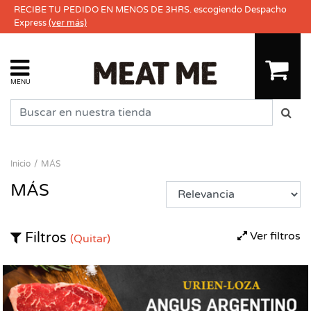
RECIBE TU PEDIDO EN MENOS DE 3HRS. escogiendo Despacho
Express
(ver más)
MENU
Inicio
MÁS
MÁS
Ver filtros
Filtros
(Quitar)