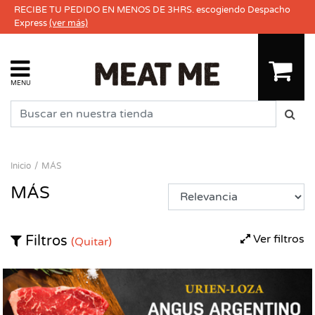
RECIBE TU PEDIDO EN MENOS DE 3HRS. escogiendo Despacho
Express
(ver más)
MENU
Inicio
MÁS
MÁS
Ver filtros
Filtros
(Quitar)