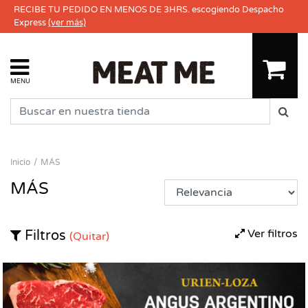
RECIBE TU PEDIDO EN MENOS DE 3HRS. escogiendo Despacho
Express
(ver más)
MENU
Inicio
MÁS
MÁS
Ver filtros
Filtros
(Quitar)