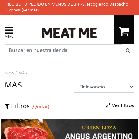
RECIBE TU PEDIDO EN MENOS DE 3HRS. escogiendo Despacho
Express
(ver más)
MENU
Inicio
MÁS
MÁS
Ver filtros
Filtros
(Quitar)