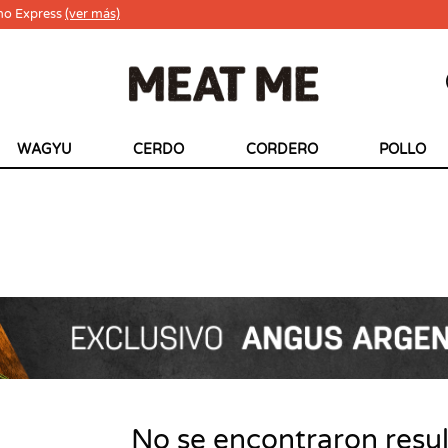
ho Express
(ver más)
WAGYU
CERDO
CORDERO
POLLO
No se encontraron resu