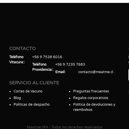
CONTACTO
Teléfono
+56 9 7538 6016
Vitacura:
Teléfono
+56 9 7235 7683
Providencia:
Email
contacto@meatme.cl
SERVICIO AL CLIENTE
Cortes de Vacuno
Preguntas frecuentes
Blog
Regalos corporativos
Políticas de despacho
Política de devoluciones y
reembolsos
Meatme SPA - Todos los derechos reservados