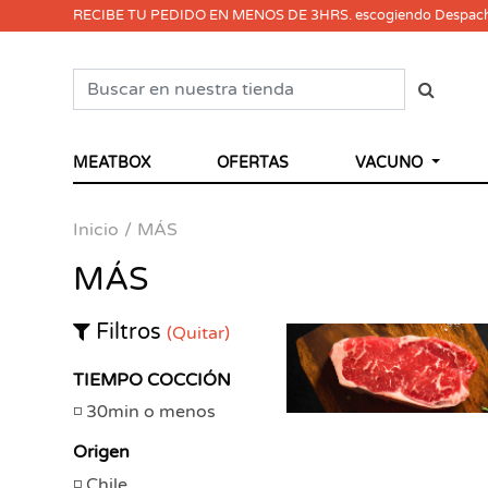
RECIBE TU PEDIDO EN MENOS DE 3HRS. escogiendo Despac
MEATBOX
OFERTAS
VACUNO
Inicio
MÁS
MÁS
Filtros
(Quitar)
TIEMPO COCCIÓN
30min o menos
Origen
Chile