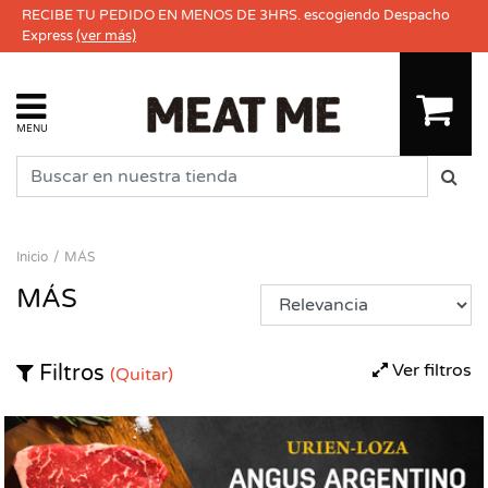
RECIBE TU PEDIDO EN MENOS DE 3HRS. escogiendo Despacho
Express
(ver más)
MENU
Inicio
MÁS
MÁS
Ver filtros
Filtros
(Quitar)