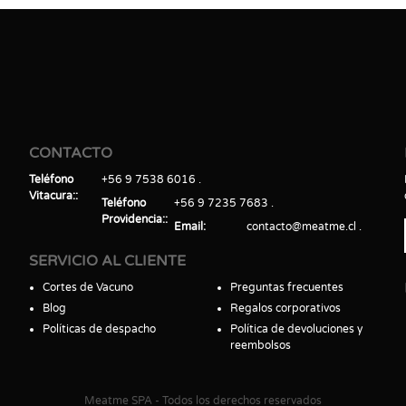
CONTACTO
Teléfono
+56 9 7538 6016
Vitacura:
Teléfono
+56 9 7235 7683
Providencia:
Email
contacto@meatme.cl
SERVICIO AL CLIENTE
Cortes de Vacuno
Preguntas frecuentes
Blog
Regalos corporativos
Políticas de despacho
Política de devoluciones y
reembolsos
Meatme SPA - Todos los derechos reservados