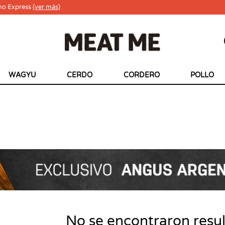
ho Express
(ver más)
WAGYU
CERDO
CORDERO
POLLO
No se encontraron resu