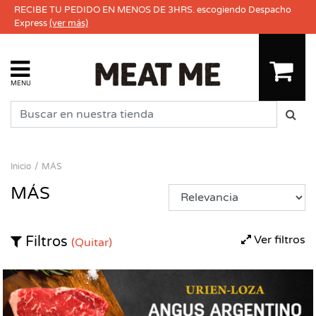
RECIBE TU PEDIDO EN MENOS DE 3HRS. escogiendo Despacho
Express
(ver más)
MENU
Inicio
MÁS
MÁS
Ver filtros
Filtros
(Quitar)