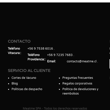
CONTACTO
Teléfono
+56 9 7538 6016
Vitacura:
Teléfono
+56 9 7235 7683
Providencia:
Email
contacto@meatme.cl
SERVICIO AL CLIENTE
Cortes de Vacuno
Preguntas frecuentes
Blog
Regalos corporativos
Políticas de despacho
Política de devoluciones y
reembolsos
Meatme SPA - Todos los derechos reservados