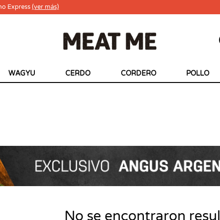
ho Express
(ver más)
WAGYU
CERDO
CORDERO
POLLO
No se encontraron resu