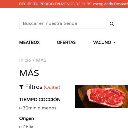
RECIBE TU PEDIDO EN MENOS DE 3HRS. escogiendo Despac
MEATBOX
OFERTAS
VACUNO
Inicio
MÁS
MÁS
Filtros
(Quitar)
TIEMPO COCCIÓN
30min o menos
Origen
Chile