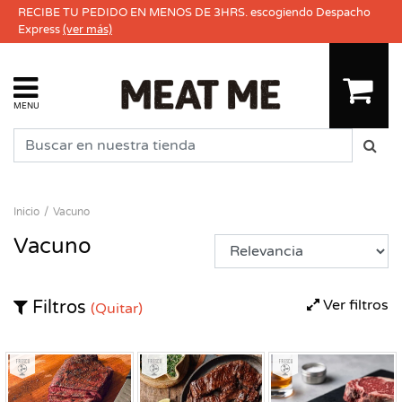
RECIBE TU PEDIDO EN MENOS DE 3HRS. escogiendo Despacho
Express
(ver más)
MENU
Inicio
Vacuno
Vacuno
Ver filtros
Filtros
(Quitar)
Fresco
Fresco
Fresco