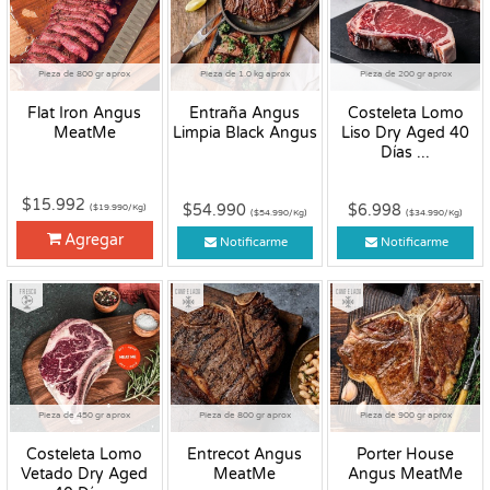
Pieza de 800 gr aprox
Pieza de 1.0 kg aprox
Pieza de 200 gr aprox
Flat Iron Angus
Entraña Angus
Costeleta Lomo
MeatMe
Limpia Black Angus
Liso Dry Aged 40
Días ...
$15.992
$54.990
$6.998
($19.990/Kg)
($54.990/Kg)
($34.990/Kg)
Agregar
Notificarme
Notificarme
Fresco
Congelado
Congelado
Pieza de 450 gr aprox
Pieza de 800 gr aprox
Pieza de 900 gr aprox
Costeleta Lomo
Entrecot Angus
Porter House
Vetado Dry Aged
MeatMe
Angus MeatMe