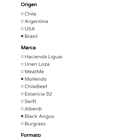
Origen
Chile
Argentina
USA
Brasil
Marca
Hacienda Liguai
Urien Loza
MeatMe
Mollendo
ChileBeef
Estancia 92
Swift
Alberdi
Black Angus
Burgrass
Formato