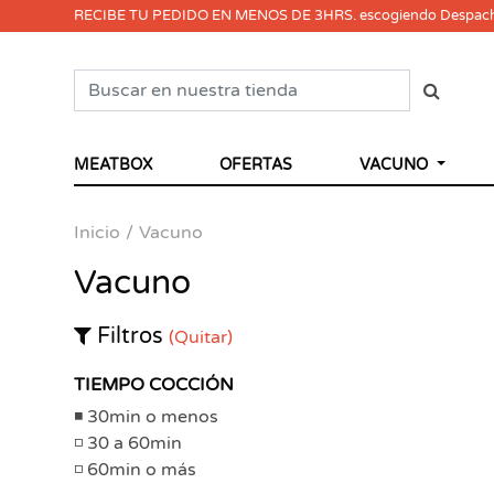
RECIBE TU PEDIDO EN MENOS DE 3HRS. escogiendo Despac
MEATBOX
OFERTAS
VACUNO
Inicio
Vacuno
Vacuno
Filtros
(Quitar)
TIEMPO COCCIÓN
30min o menos
30 a 60min
60min o más