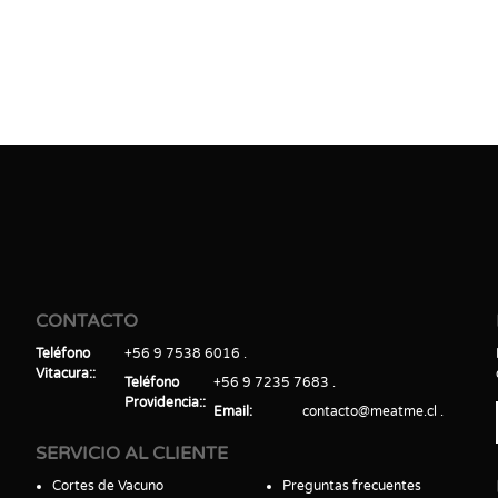
CONTACTO
Teléfono
+56 9 7538 6016
Vitacura:
Teléfono
+56 9 7235 7683
Providencia:
Email
contacto@meatme.cl
SERVICIO AL CLIENTE
Cortes de Vacuno
Preguntas frecuentes