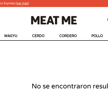
ho Express
(ver más)
WAGYU
CERDO
CORDERO
POLLO
No se encontraron resu