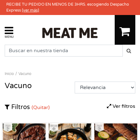
RECIBE TU PEDIDO EN MENOS DE 3HRS. escogiendo Despacho
Express
(ver más)
MENU
Inicio
Vacuno
Vacuno
Ver filtros
Filtros
(Quitar)
Fresco
Congelado
Fresco