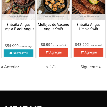
Pieza de 1.0 kg aprox
Pieza de 600 gr aprox
Pieza de 800 gr aprox
Entraña Angus
Mollejas de Vacuno
Entraña Angus
Limpia Black Angus
Angus Swift
Limpia Swift
$8.994
$43.992
$54.990
($14.990/Kg)
($54.990/Kg)
($54.990/Kg)
Agregar
Agregar
Notificarme
« Anterior
p. 1/1
Siguiente »