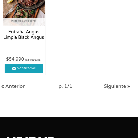
Pieza de 1.0 kg aprox
Entraña Angus
Limpia Black Angus
$54.990
($54.990/Kg)
Notificarme
« Anterior
p. 1/1
Siguiente »