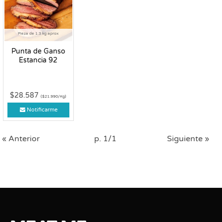
Pieza de 1.3 kg aprox
Punta de Ganso
Estancia 92
$28.587
($21.990/Kg)
Notificarme
« Anterior
p. 1/1
Siguiente »