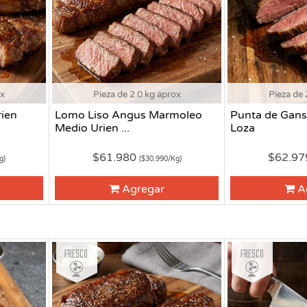
ox
Pieza de 2.0 kg aprox
Pieza de 
ien
Lomo Liso Angus Marmoleo
Punta de Gans
Medio Urien ...
Loza
$61.980
$62.9
g)
($30.990/Kg)
Agregar
A
Fresco
Fresco