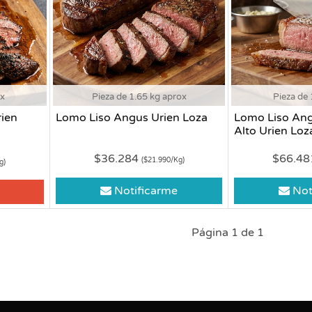
ox
Pieza de 1.65 kg aprox
Pieza de 
ien
Lomo Liso Angus Urien Loza
Lomo Liso An
Alto Urien Loz
$36.284
$66.4
($21.990/Kg)
g)
Notificarme
Not
Página 1 de 1