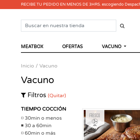
RECIBE TU PEDIDO EN MENOS DE 3HRS. escogiendo Despac
MEATBOX
OFERTAS
VACUNO
Inicio
Vacuno
Vacuno
Filtros
(Quitar)
TIEMPO COCCIÓN
Fresco
30min o menos
30 a 60min
60min o más