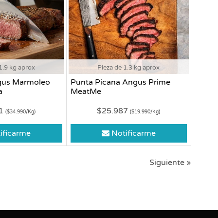
1.9 kg aprox
Pieza de 1.3 kg aprox
gus Marmoleo
Punta Picana Angus Prime
a
MeatMe
81
$25.987
($34.990/Kg)
($19.990/Kg)
ificarme
Notificarme
Siguiente »