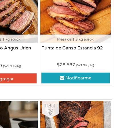
2.1 kg aprox
Pieza de 1.3 kg aprox
o Angus Urien
Punta de Ganso Estancia 92
$28.587
79
($21.990/Kg)
($29.990/Kg)
Notificarme
gregar
Fresco