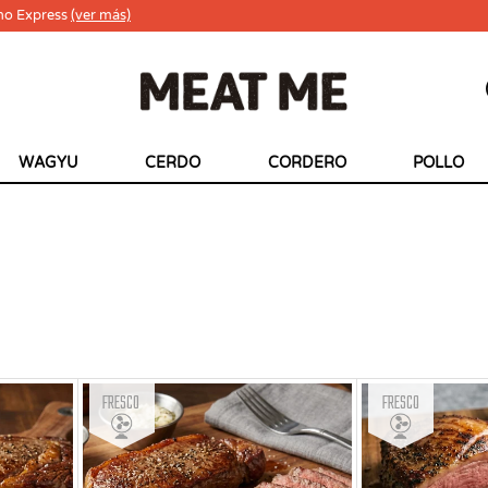
ho Express
(ver más)
WAGYU
CERDO
CORDERO
POLLO
Fresco
Fresco