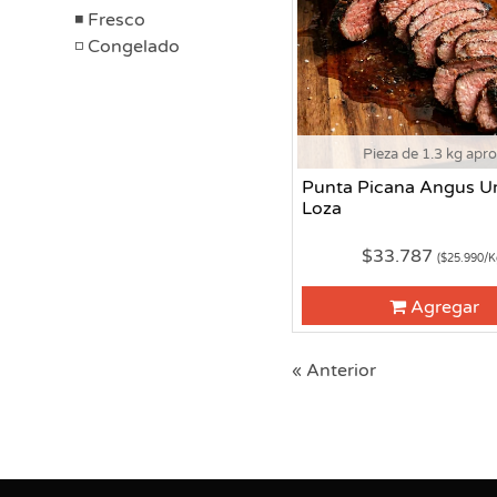
Fresco
Congelado
Pieza de 1.3 kg apr
Punta Picana Angus Ur
Loza
$33.787
($25.990/K
Agregar
« Anterior