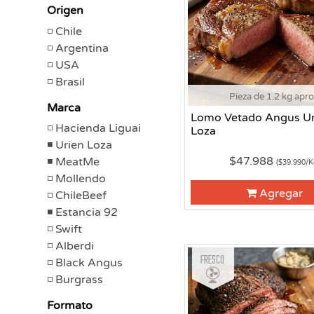
Origen
Chile
Argentina
USA
Brasil
Pieza de 1.2 kg apr
Marca
Lomo Vetado Angus Ur
Hacienda Liguai
Loza
Urien Loza
$47.988
MeatMe
($39.990/K
Mollendo
Agregar
ChileBeef
Estancia 92
Swift
Alberdi
Fresco
Black Angus
Burgrass
Formato