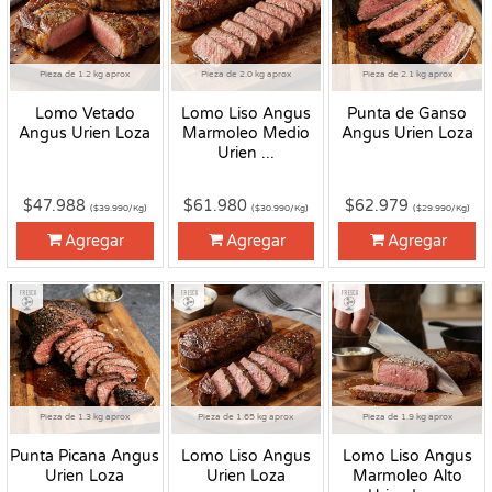
Pieza de 1.2 kg aprox
Pieza de 2.0 kg aprox
Pieza de 2.1 kg aprox
Lomo Vetado
Lomo Liso Angus
Punta de Ganso
Angus Urien Loza
Marmoleo Medio
Angus Urien Loza
Urien ...
$47.988
$61.980
$62.979
($39.990/Kg)
($30.990/Kg)
($29.990/Kg)
Agregar
Agregar
Agregar
Fresco
Fresco
Fresco
Pieza de 1.3 kg aprox
Pieza de 1.65 kg aprox
Pieza de 1.9 kg aprox
Punta Picana Angus
Lomo Liso Angus
Lomo Liso Angus
Urien Loza
Urien Loza
Marmoleo Alto