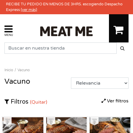
RECIBE TU PEDIDO EN MENOS DE 3HRS. escogiendo Despacho
Express
(ver más)
MENU
Inicio
Vacuno
Vacuno
Ver filtros
Filtros
(Quitar)
Fresco
Fresco
Fresco