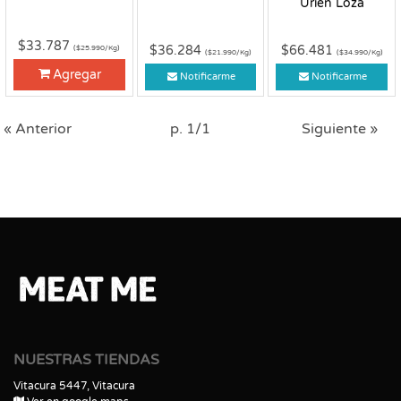
Urien Loza
$33.787
$36.284
$66.481
($25.990/Kg)
($21.990/Kg)
($34.990/Kg)
Agregar
Notificarme
Notificarme
« Anterior
p. 1/1
Siguiente »
NUESTRAS TIENDAS
Vitacura 5447, Vitacura