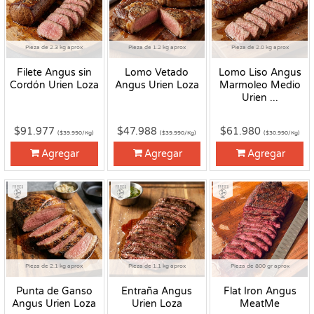
Pieza de 2.3 kg aprox
Pieza de 1.2 kg aprox
Pieza de 2.0 kg aprox
Filete Angus sin
Lomo Vetado
Lomo Liso Angus
Cordón Urien Loza
Angus Urien Loza
Marmoleo Medio
Urien ...
$91.977
$47.988
$61.980
($39.990/Kg)
($39.990/Kg)
($30.990/Kg)
Agregar
Agregar
Agregar
Fresco
Fresco
Fresco
Pieza de 2.1 kg aprox
Pieza de 1.1 kg aprox
Pieza de 800 gr aprox
Punta de Ganso
Entraña Angus
Flat Iron Angus
Angus Urien Loza
Urien Loza
MeatMe