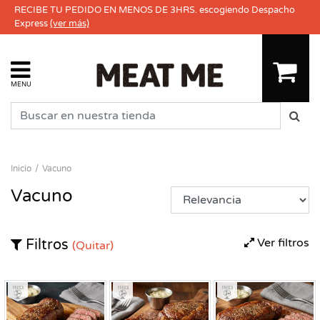
RECIBE TU PEDIDO EN MENOS DE 3HRS. escogiendo Despacho
Express
(ver más)
MENU
Inicio
Vacuno
Vacuno
Ver filtros
Filtros
(Quitar)
Fresco
Fresco
Fresco