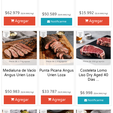
$62.979
$15.992
$50.589
($29.990/Kg)
($19.990/Kg)
($45.990/Kg)
Agregar
Agregar
Notificarme
Fresco
Fresco
Fresco
Pieza de 1.7 kg aprox
Pieza de 1.3 kg aprox
Pieza de 200 gr aprox
Medialuna de Vacío
Punta Picana Angus
Costeleta Lomo
Angus Urien Loza
Urien Loza
Liso Dry Aged 40
Días ...
$50.983
$33.787
$6.998
($29.990/Kg)
($25.990/Kg)
($34.990/Kg)
Agregar
Agregar
Notificarme
Fresco
Fresco
Fresco