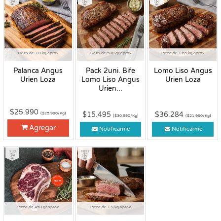
Pieza de 1.0 kg aprox
Pieza de 500 gr aprox
Pieza de 1.65 kg aprox
Palanca Angus
Pack 2uni. Bife
Lomo Liso Angus
Urien Loza
Lomo Liso Angus
Urien Loza
Urien...
$25.990
$15.495
$36.284
($25.990/Kg)
($30.990/Kg)
($21.990/Kg)
Agregar
Notificarme
Notificarme
Fresco
Fresco
Pieza de 450 gr aprox
Pieza de 1.9 kg aprox