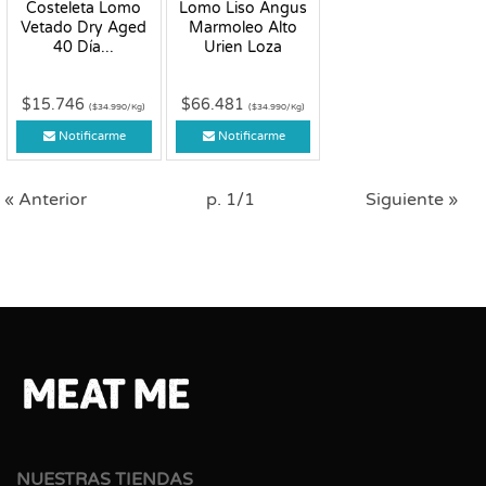
Costeleta Lomo
Lomo Liso Angus
Vetado Dry Aged
Marmoleo Alto
40 Día...
Urien Loza
$15.746
$66.481
($34.990/Kg)
($34.990/Kg)
Notificarme
Notificarme
« Anterior
p. 1/1
Siguiente »
NUESTRAS TIENDAS